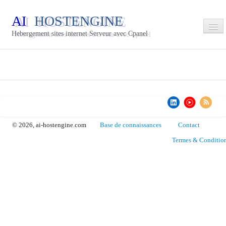
AI
HOSTENGINE
Hebergement sites internet Serveur avec Cpanel
Accueil
Espace Clients
▼
Commander
Blog
© 2026, ai-hostengine.com
Base de connaissances
Contact
Termes & Conditio
Inscription
Login
Services
Contact